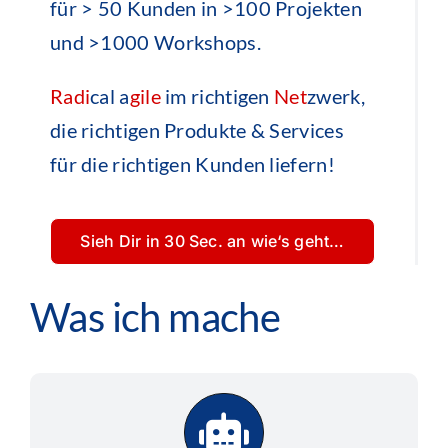
für > 50 Kunden in >100 Projekten
und >1000 Workshops.
Radi
cal a
gile
im richtigen
Net
zwerk,
die richtigen Produkte & Services
für die richtigen Kunden liefern!
Sieh Dir in 30 Sec. an wie‘s geht…
Was ich mache