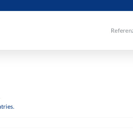
Referen
.
tries.