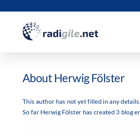
Skip
to
content
About
Herwig Fölster
This author has not yet filled in any details
So far Herwig Fölster has created 3 blog en