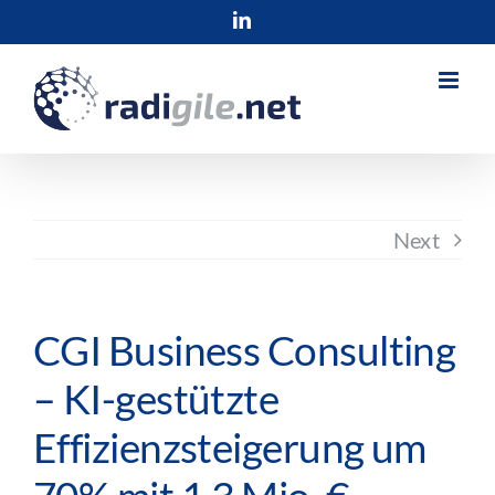
Skip
LinkedIn
to
content
Next
CGI Business Consulting
– KI-gestützte
Effizienzsteigerung um