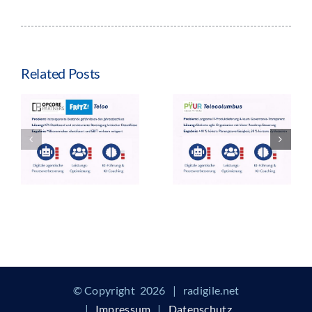
Related Posts
© Copyright
2026 | radigile.net
|
Impressum
|
Datenschutz