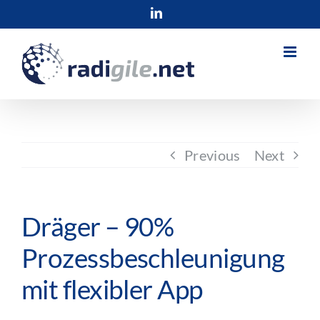
Skip
LinkedIn
to
content
Previous
Next
Dräger – 90%
Prozessbeschleunigung
mit flexibler App